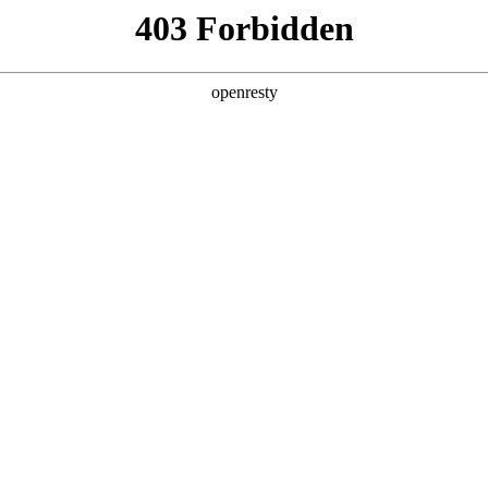
企业业务
个人业务
了解我们
投资者
EN
Global
暂无数据
创新平台
投资者关系